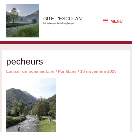
Aller
au
contenu
MENU
GITE L'ESCOLAN
MENU
Ici, le temps dure longtemps
pecheurs
Laisser un commentaire
/ Par
Marie
/
10 novembre 2020