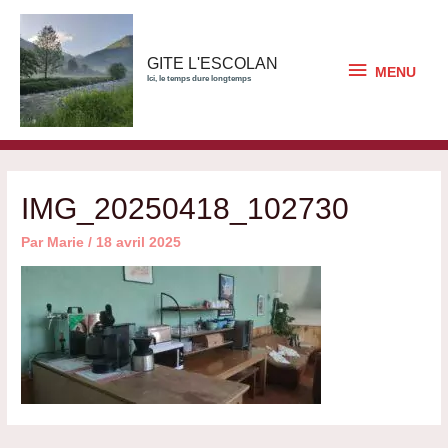
Aller
au
contenu
MENU
GITE L'ESCOLAN
MENU
Ici, le temps dure longtemps
IMG_20250418_102730
Par
Marie
/
18 avril 2025