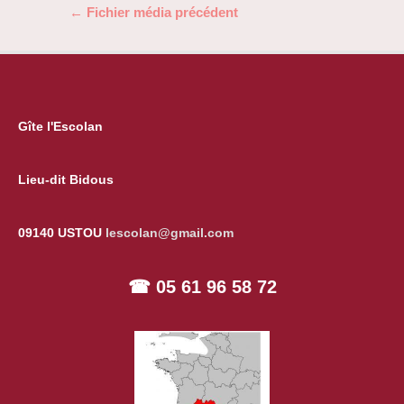
Navigation
←
Fichier média précédent
de
l’article
Gîte l'Escolan
Lieu-dit Bidous
09140 USTOU
lescolan@gmail.com
☎ 05 61 96 58 72